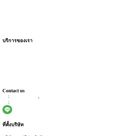
บริการของเรา
Mobile & Web Application
ERP Software
E-Commerce
UX/UI Service
E-Approval System
Sales Access
Contact us
:
086-623-4471
,
061-9787847
:
info@devdeva.tech
ที่ตั้งบริษัท