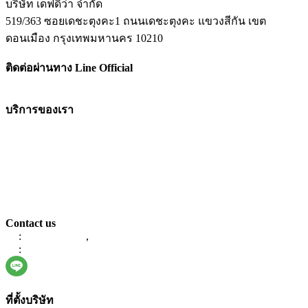
บริษัท เดฟดิว่า จำกัด
519/363 ซอยเดชะตุงคะ1 ถนนเดชะตุงคะ แขวงสีกัน เขต
ดอนเมือง กรุงเทพมหานคร 10210
ติดต่อผ่านทาง Line Official
บริการของเรา
Mobile & Web Application
ERP Software
E-Commerce
UX/UI Service
E-Approval System
Sales Access
Contact us
:
086-623-4471
,
061-9787847
:
info@devdeva.tech
ที่ตั้งบริษัท