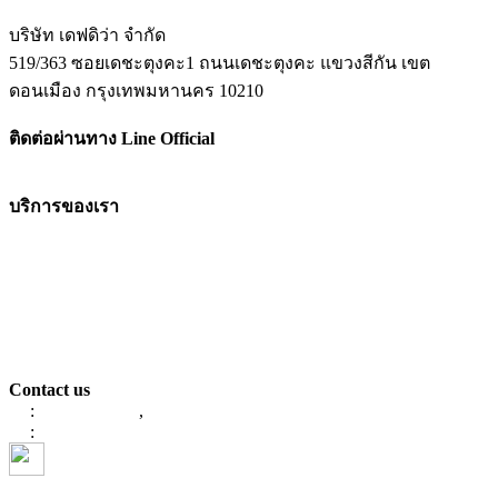
บริษัท เดฟดิว่า จำกัด
519/363 ซอยเดชะตุงคะ1 ถนนเดชะตุงคะ แขวงสีกัน เขต
ดอนเมือง กรุงเทพมหานคร 10210
ติดต่อผ่านทาง Line Official
บริการของเรา
Mobile & Web Application
ERP Software
E-Commerce
UX/UI Service
E-Approval System
Sales Access
Contact us
:
086-623-4471
,
061-9787847
:
info@devdeva.tech