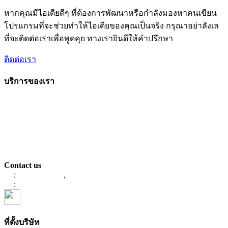
หากคุณมีไอเดียดีๆ ที่ต้องการพัฒนาหรือกำลังมองหาคนเขียน
โปรแกรมที่จะช่วยทำให้ไอเดียของคุณเป็นจริง กรุณาอย่าลังเล
ที่จะติดต่อเราเพื่อพูดคุย ทางเรายินดีให้คำปรึกษา
ติดต่อเรา
บริการของเรา
Mobile & Web Application
ERP Software
E-Commerce
UX/UI Service
E-Approval System
Sales Access
Contact us
:
086-623-4471
,
061-9787847
:
info@devdeva.tech
ที่ตั้งบริษัท