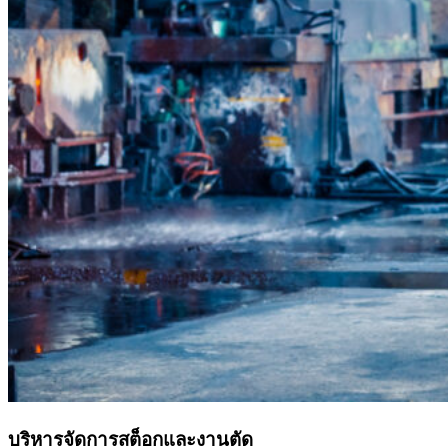
บริหารจัดการสต็อกและงานตัด